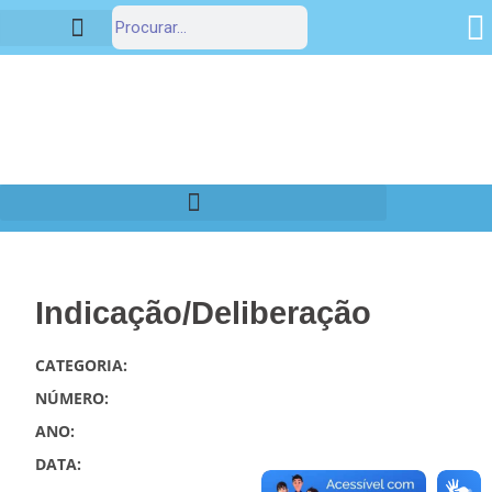
Estrutura Organizacional
Portal da Transparência
Indicação/Deliberação
CATEGORIA:
NÚMERO:
ANO:
DATA: