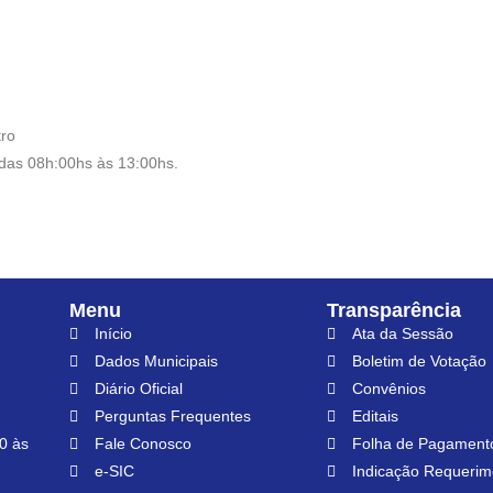
tro
 das 08h:00hs às 13:00hs.
Menu
Transparência
Início
Ata da Sessão
Dados Municipais
Boletim de Votação
Diário Oficial
Convênios
Perguntas Frequentes
Editais
0 às
Fale Conosco
Folha de Pagament
e-SIC
Indicação Requerim