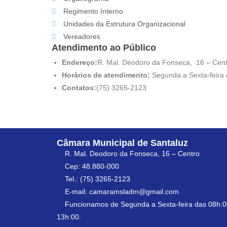
Regimento Interno
Unidades da Estrutura Organizacional
Vereadores
Atendimento ao Público
Endereço:
R. Mal. Deodoro da Fonseca, 16 – Cen
Horários de atendimento:
Segunda a Sexta-feira
Contatos:
(75) 3265-2123
Câmara Municipal de Santaluz
R. Mal. Deodoro da Fonseca, 16 – Centro
Cep: 48.880-000
Tel.: (75) 3265-2123
E-mail: camaramsladm@gmail.com
Funcionamos de Segunda a Sexta-feira das 08h:0
13h:00.