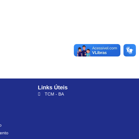
Links Úteis
TCM - BA
o
ento