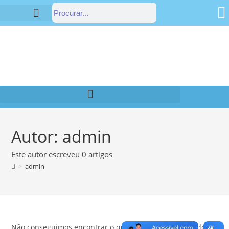
Estrutura Organizacional
Portal da Transparência
Autor:
admin
Este autor escreveu 0 artigos
>
admin
Não conseguimos encontrar o que você está procurando.